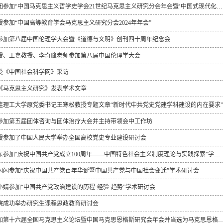
洪晓楠教授率团参加“中国马克思主义哲学史学会21世纪马克思主义研究分会年会暨‘中国式现代化与21世纪...
参加“中国高等教育学会马克思主义研究分会2024年年会”
参加第八届中国伦理学大会暨《道德与文明》创刊四十周年纪念会
授、王嘉教授、李奇峰老师参加第八届中国伦理学大会
受《中国社会科学网》采访
《马克思主义研究》发表学术文章
大连理工大学原党委书记王寒松教授专题文章“新时代中共党史党建学科建设的内在要求”
参加第五届团体咨询与团体治疗大会并主持带领会中工作坊
授参加了中国人民大学举办全国高校党史专业建设研讨会
我院博士生刘东参加“庆祝中国共产党成立100周年——中国特色社会主义制度理论与实践探索”学术研讨会
闪闪参加“庆祝中国共产党百年华诞暨中国共产党与中国社会变迁”学术研讨会
婧参加“中国共产党政治建设的历程·经验·趋势”学术研讨会
院成功举办研究生课程思政教育研讨会
洪晓楠教授参加第十六届全国马克思主义论坛暨中国马克思恩格斯研究会年会并当选为马克思恩