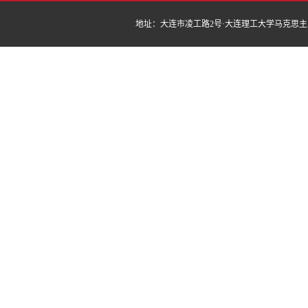
地址：大连市凌工路2号·大连理工大学马克思主义学院 | 邮编：