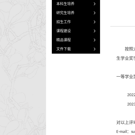
本科生培养
研究生培养
招生工作
课程建设
精品课程
按照
文件下载
生学业奖
一等学业
202
202
对以上评
：
E-mail
su