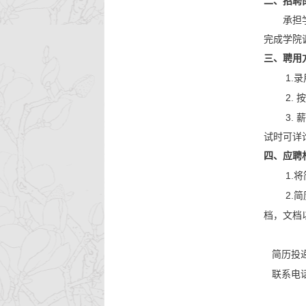
二、招聘
承担
完成学院
三、聘用
1.
录
2.
按
3.
薪
试时可详
四、应聘
1.
将
2.
简
档，文档
简历投递
联系电