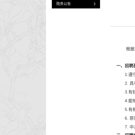
院务公告
根据
一、招聘
1.
遵
2.
具
3.
有
4.
能
5.
有
6.
原
7.
中