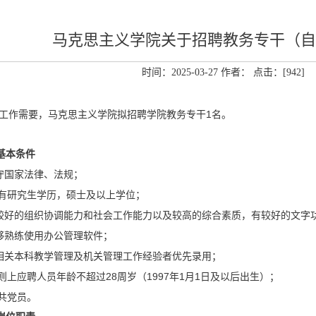
马克思主义学院关于招聘教务专干（自
时间：2025-03-27 作者： 点击：[
942
]
1
工作需要，马克思主义学院拟招聘学院教务专干
名。
基本条件
守国家法律、法规；
有研究生学历，硕士及以上学位；
较好的组织协调能力和社会工作能力以及较高的综合素质，有较好的文字
够熟练使用办公管理软件；
相关本科教学管理及机关管理工作经验者优先录用；
28
1997
1
1
则上应聘人员年龄不超过
周岁（
年
月
日及以后出生）；
共党员。