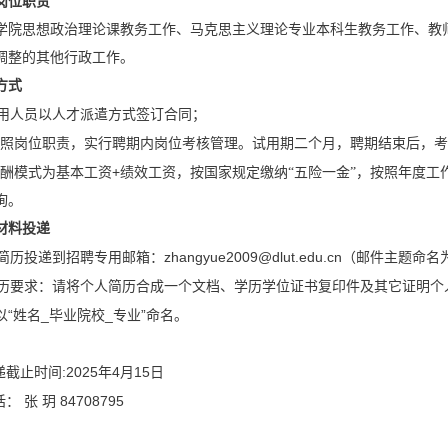
岗位职责
学院思想政治理论课教务工作、马克思主义理论专业本科生教务工作、教
调整的其他行政工作。
方式
用人员以人才派遣方式签订合同；
照岗位职责，实行聘期内岗位考核管理。
试用期二个月，聘期结束后，考
+
酬模式为基本工资
绩效工资，按国家规定缴纳“五险一金”，按照年度工
询。
材料投递
zhangyue2009@dlut.edu.cn
简历投递到招聘专用邮箱：
（邮件主题命名
历要求：请将个人简历合成一个文档、学历学位证书复印件及其它证明个
“
_
_
”
以
姓名
毕业院校
专业
命名。
:2025
4
15
截止时间
年
月
日
84708795
话：
张
玥