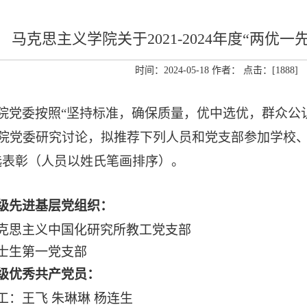
马克思主义学院关于2021-2024年度“两优
时间：2024-05-18 作者： 点击：[
1888
]
院党委按照
“坚持标准，确保质量，优中选优，群众公
院党委研究讨论，拟推荐下列
人员
和党
支部
参加学校
选表彰（人员以姓氏笔画排序）。
级先进基层党组织：
克思主义中国化研究所教工党支部
士生第一党支部
级优秀共产党员：
工：王飞
朱琳琳
杨连生