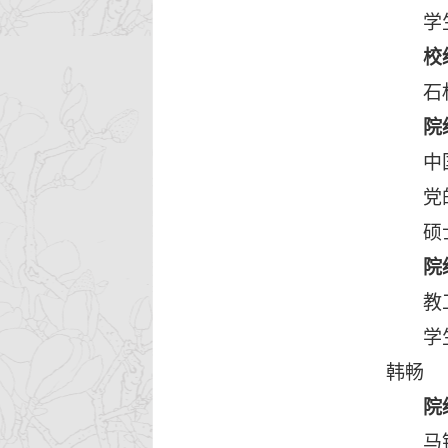
学
校
石
院
中
党
硕
院
教
学
韩畅
院
马