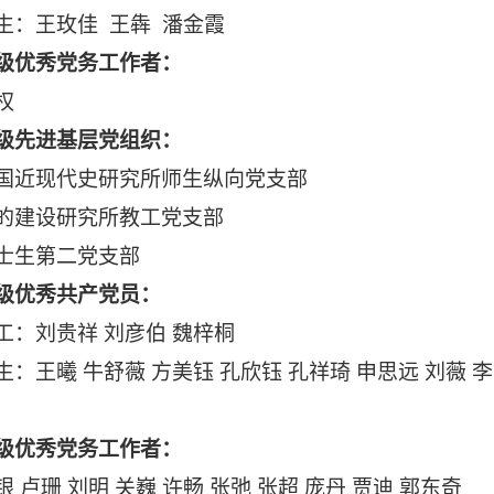
生：王玫佳
王犇
潘金霞
级优秀党务工作者：
权
级先进基层党组织：
国近现代史研究所师生纵向党支部
的建设研究所教工党支部
士生第二党支部
级优秀共产党员：
工：刘贵祥 刘彦伯 魏梓桐
生：王曦
牛舒薇
方美钰
孔欣钰
孔祥琦
申思远
刘薇
李
级优秀党务工作者：
银
卢珊
刘明
关巍
许畅
张弛
张超
庞丹
贾迪
郭东奇