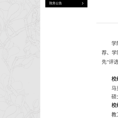
院务公告
学
荐、学
先”评
校
马
硕
校
教